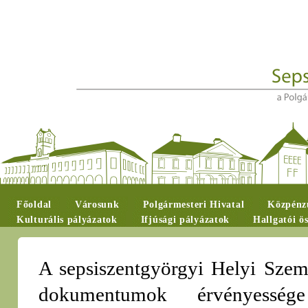
Főoldal
Városunk
Polgármesteri Hivatal
Közpénzü
Kulturális pályázatok
Ifjúsági pályázatok
Hallgatói ö
A sepsiszentgyörgyi Helyi Szemé
dokumentumok érvényesség