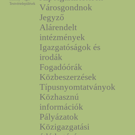
Testvértelepülések
Városgondnok
Jegyző
Alárendelt
intézmények
Igazgatóságok és
irodák
Fogadóórák
Közbeszerzések
Típusnyomtatványok
Közhasznú
információk
Pályázatok
Közigazgatási