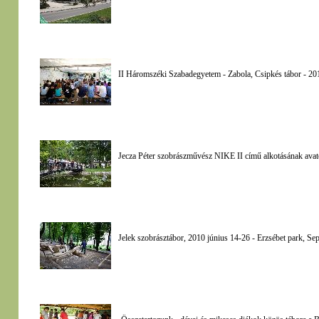
II Háromszéki Szabadegyetem - Zabola, Csipkés tábor - 201
Jecza Péter szobrászművész NIKE II című alkotásának avatój
Jelek szobrásztábor, 2010 június 14-26 - Erzsébet park, Se