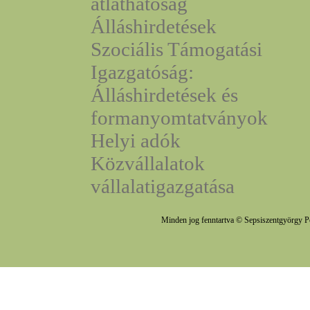
átláthatóság
Álláshirdetések
Szociális Támogatási
Igazgatóság:
Álláshirdetések és
formanyomtatványok
Helyi adók
Közvállalatok
vállalatigazgatása
Minden jog fenntartva © Sepsiszentgyörgy P