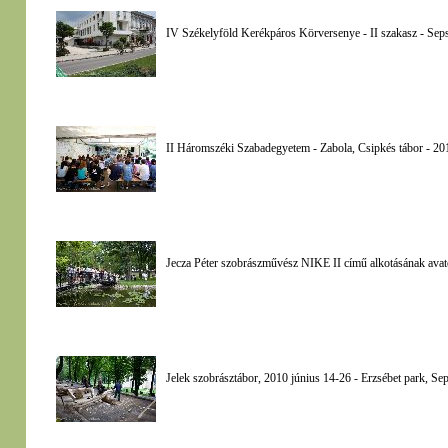
IV Székelyföld Kerékpáros Körversenye - II szakasz - Sepsi
II Háromszéki Szabadegyetem - Zabola, Csipkés tábor - 201
Jecza Péter szobrászművész NIKE II című alkotásának avatój
Jelek szobrásztábor, 2010 június 14-26 - Erzsébet park, Se