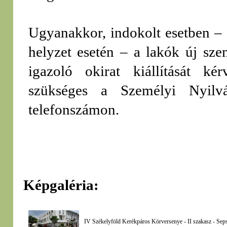
Ugyanakkor, indokolt esetben – 
helyzet esetén – a lakók új sze
igazoló okirat kiállítását ké
szükséges a Személyi Nyilv
telefonszámon.
Képgaléria:
IV Székelyföld Kerékpáros Körversenye - II szakasz - Sepsi