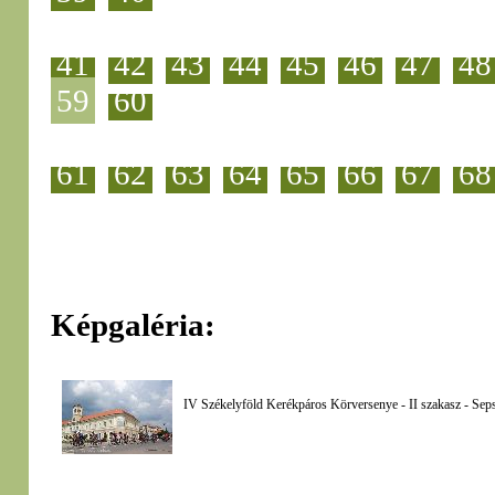
41
42
43
44
45
46
47
48
59
60
61
62
63
64
65
66
67
68
Képgaléria:
IV Székelyföld Kerékpáros Körversenye - II szakasz - Seps