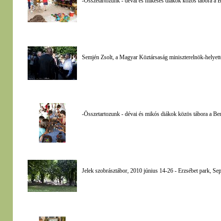
-Összetartozunk - dévai és mikeses diákok közös tábora a 
Semjén Zsolt, a Magyar Köztársaság miniszterelnök-helyett
-Összetartozunk - dévai és mikós diákok közös tábora a B
Jelek szobrásztábor, 2010 június 14-26 - Erzsébet park, Se