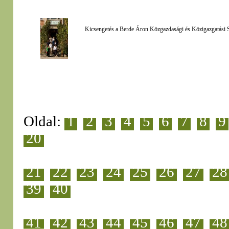
Kicsengetés a Berde Áron Közgazdasági és Közigazgatási S
Oldal:
1
2
3
4
5
6
7
8
9
20
21
22
23
24
25
26
27
28
39
40
41
42
43
44
45
46
47
48