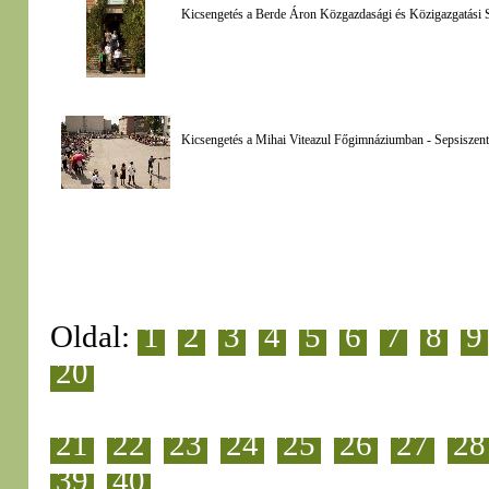
Kicsengetés a Berde Áron Közgazdasági és Közigazgatási S
Kicsengetés a Mihai Viteazul Főgimnáziumban - Sepsiszentg
Oldal:
1
2
3
4
5
6
7
8
9
20
21
22
23
24
25
26
27
28
39
40