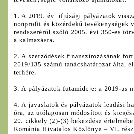
1. A 2019. évi ifjúsági pályázatok viss
nonprofit és közérdekű tevékenységek v
rendszeréről szóló 2005. évi 350-es törv
alkalmazásra.
2. A szerződések finanszírozásának forr
2019/135 számú tanácshatározat által el
terhére.
3. A pályázatok futamideje: a 2019-as n
4. A javaslatok és pályázatok leadási h
óra, az utólagosan módosított és kiegés
20. cikkely (2)-(3) bekezdése értelmébe
Románia Hivatalos Közlönye – VI. rész