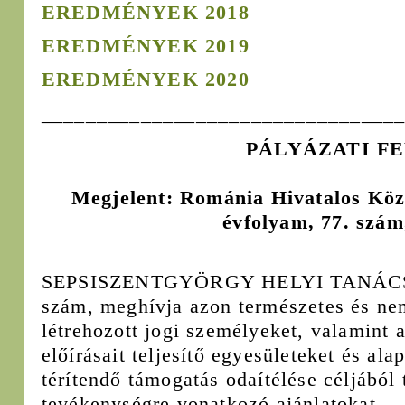
EREDMÉNYEK 2018
EREDMÉNYEK 2019
EREDMÉNYEK 2020
________________________________
PÁLYÁZATI F
Megjelent: Románia Hivatalos Közl
évfolyam, 77. szám
SEPSISZENTGYÖRGY HELYI TANÁCSA, 
szám, meghívja azon természetes és ne
létrehozott jogi személyeket, valamint 
előírásait teljesítő egyesületeket és al
térítendő támogatás odaítélése céljából 
tevékenységre vonatkozó ajánlatokat.