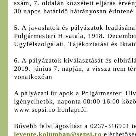
szám, 7. oldalán közzétett eljárás érvén
30 napos határidő hátrányosan érinten
5. A javaslatok és pályázatok leadásán
Polgármesteri Hivatala, 1918. December
Ügyfélszolgálati, Tájékoztatási és Iktat
6. A pályázatok kiválasztását és elbírál
2019. június 7. napján, a vissza nem té
vonatkozóan
A pályázati űrlapok a Polgármesteri Hiv
igényelhetők, naponta 08:00-16:00 közöt
www.sepsi.ro honlapról.
Bővebb felvilágosítást a 0267-316901 t
levente.kolumban@sepsi.ro
elérhetősé