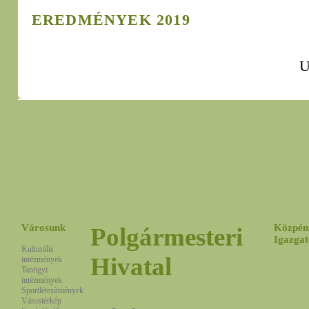
EREDMÉNYEK 2019
U
Városunk
Közpén
Polgármesteri
Igazgat
Kulturális
Hivatal
intézmények
Tanügyi
intézmények
Sportlétesítmények
Várostérkép