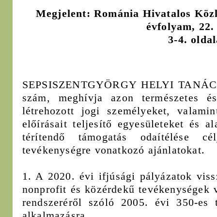
Megjelent: Románia Hivatalos Közl
évfolyam, 22.
3-4. olda
SEPSISZENTGYÖRGY HELYI TANÁCSA,
szám, meghívja azon természetes és
létrehozott jogi személyeket, valami
előírásait teljesítő egyesületeket és 
térítendő támogatás odaítélése 
tevékenységre vonatkozó ajánlatokat.
1. A 2020. évi ifjúsági pályázatok vis
nonprofit és közérdekű tevékenységek 
rendszeréről szóló 2005. évi 350-es t
alkalmazásra.