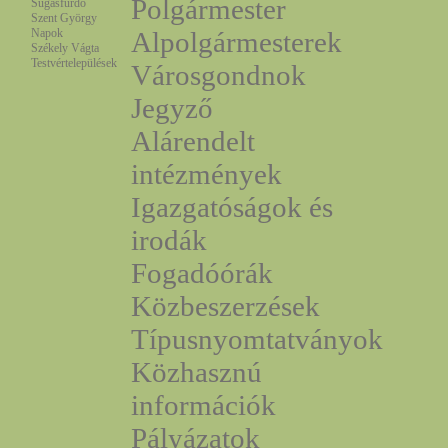
Polgármester
Sugásfürdő
Szent György
Napok
Alpolgármesterek
Székely Vágta
Testvértelepülések
Városgondnok
Jegyző
Alárendelt
intézmények
Igazgatóságok és
irodák
Fogadóórák
Közbeszerzések
Típusnyomtatványok
Közhasznú
információk
Pályázatok