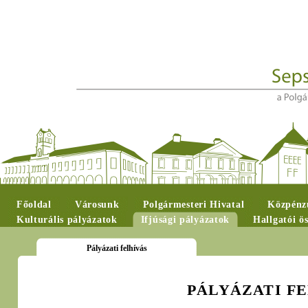
Főoldal
Városunk
Polgármesteri Hivatal
Közpénzü
Kulturális pályázatok
Ifjúsági pályázatok
Hallgatói ö
Pályázati felhívás
PÁLYÁZATI F