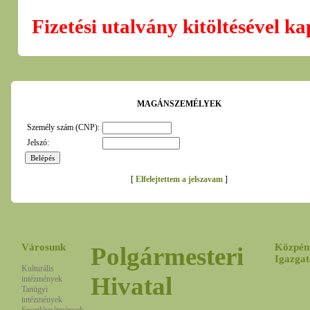
Fizetési utalvány kitöltésével k
MAGÁNSZEMÉLYEK
Személy szám (CNP):
Jelszó:
[
Elfelejtettem a jelszavam
]
Városunk
Közpén
Polgármesteri
Igazgat
Kulturális
Hivatal
intézmények
Tanügyi
intézmények