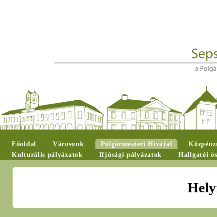
Főoldal
Városunk
Polgármesteri Hivatal
Közpénzü
Kulturális pályázatok
Ifjúsági pályázatok
Hallgatói ö
Hely