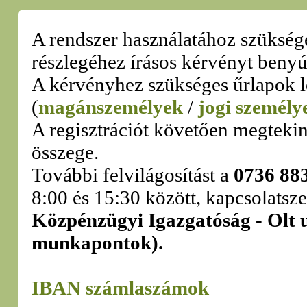
A rendszer használatához szükség
részlegéhez írásos kérvényt benyú
A kérvényhez szükséges űrlapok l
(
magánszemélyek
/
jogi személy
A regisztrációt követően megtekint
összege.
További felvilágosítást a
0736 88
8:00 és 15:30 között, kapcsolatsze
Közpénzügyi Igazgatóság - Olt utc
munkapontok).
IBAN számlaszámok