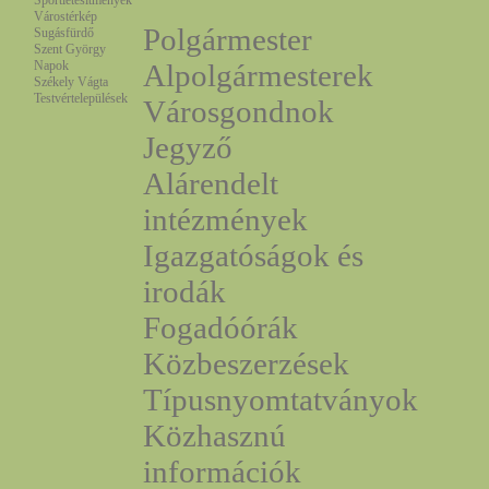
Sportlétesítmények
Várostérkép
Polgármester
Sugásfürdő
Szent György
Napok
Alpolgármesterek
Székely Vágta
Testvértelepülések
Városgondnok
Jegyző
Alárendelt
intézmények
Igazgatóságok és
irodák
Fogadóórák
Közbeszerzések
Típusnyomtatványok
Közhasznú
információk