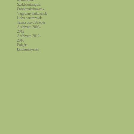
beszámolók
Szakbizottságok
Érdeknyilatkozatok
Vagyonnyilatkozatok
Helyi határozatok
Tanácsosok/Belépés
Archívum 2008-
2012
Archívum 2012-
2016
Polgári
kezdeményezés