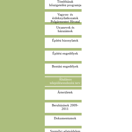
Tömbházak
hőszigetelési programja
Vagyon- és
érdeknyilatkozatok
Polgármesteri Hivatal
Utcanevek és
házszámok
Építési bizonylatok
Építési engedélyek
Bontási engedélyek
Általános
településrendezési terv
Árterületek
Beruházások 2009-
2011
Dokumentumok
Személyi adatvédelem