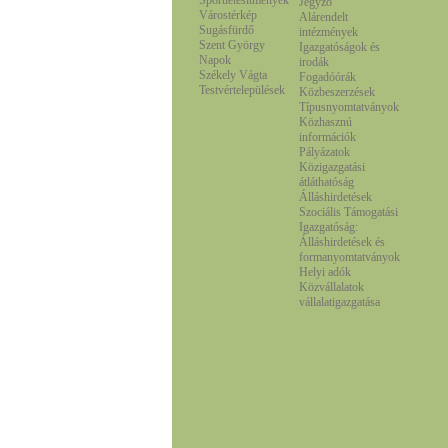
Sportlétesítmények
Jegyző
Várostérkép
Alárendelt
Sugásfürdő
intézmények
Szent György
Igazgatóságok és
Napok
irodák
Székely Vágta
Fogadóórák
Testvértelepülések
Közbeszerzések
Típusnyomtatványok
Közhasznú
információk
Pályázatok
Közigazgatási
átláthatóság
Álláshirdetések
Szociális Támogatási
Igazgatóság:
Álláshirdetések és
formanyomtatványok
Helyi adók
Közvállalatok
vállalatigazgatása