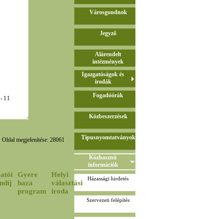
Városgondnok
Jegyző
Alárendelt
intézmények
Igazgatóságok és
irodák
Fogadóórák
-03-11
Közbeszerzések
Típusnyomtatványok
Oldal megjelenítése: 28061
Közhasznú
információk
atói
Gyere
Helyi
Házassági hirdetés
ndíj
haza
választási
program
iroda
Szervezeti felépítés