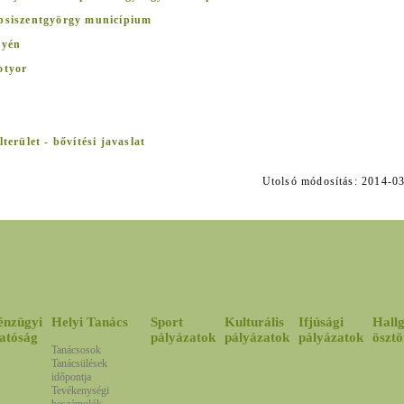
epsiszentgyörgy municípium
lyén
otyor
terület - bővítési javaslat
Utolsó módosítás: 2014
énzügyi
Helyi Tanács
Sport
Kulturális
Ifjúsági
Hallg
atóság
pályázatok
pályázatok
pályázatok
ösztö
Tanácsosok
Tanácsülések
időpontja
Tevékenységi