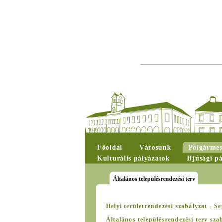
Főoldal
Városunk
Polgármes
Kulturális pályázatok
Ifjúsági p
Általános településrendezési terv
Helyi területrendezési szabályzat
- Se
Általános településrendezési terv sz