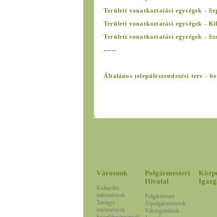
Területi vonatkoztatási egységek - S
Területi vonatkoztatási egységek - Ki
Területi vonatkoztatási egységek - Sz
-----
Általános településrendezési terv - bel
Városunk
Polgármesteri
Közp
Hivatal
Igazg
Kulturális
intézmények
Polgármester
Tanügyi
Alpolgármesterek
intézmények
Városgondnok