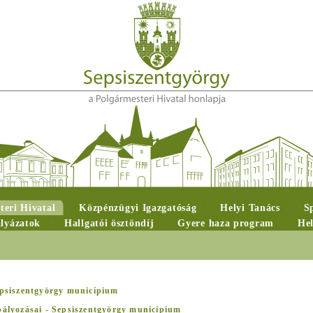
teri Hivatal
Közpénzügyi Igazgatóság
Helyi Tanács
S
ályázatok
Hallgatói ösztöndíj
Gyere haza program
Hel
psiszentgyörgy municípium
abályozásai - Sepsiszentgyörgy municípium