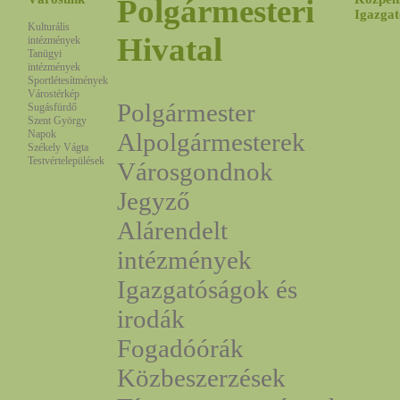
Polgármesteri
Igazgat
Kulturális
Hivatal
intézmények
Tanügyi
intézmények
Sportlétesítmények
Várostérkép
Polgármester
Sugásfürdő
Szent György
Napok
Alpolgármesterek
Székely Vágta
Testvértelepülések
Városgondnok
Jegyző
Alárendelt
intézmények
Igazgatóságok és
irodák
Fogadóórák
Közbeszerzések