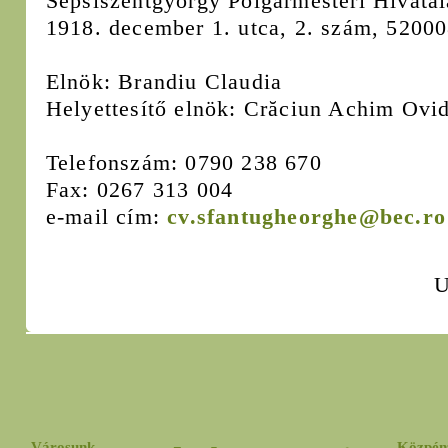
Sepsiszentgyörgy Polgármesteri Hivatal
1918. december 1. utca, 2. szám, 5200
Elnök: Brandiu Claudia
Helyettesítő elnök: Crăciun Achim Ovi
Telefonszám: 0790 238 670
Fax: 0267 313 004
e-mail cím:
cv.sfantugheorghe@bec.ro
U
Városunk
Közpén