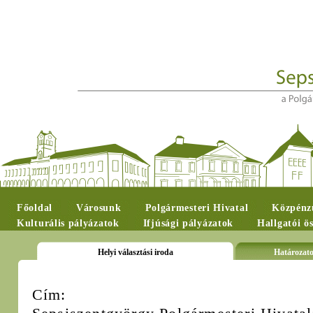
Főoldal
Városunk
Polgármesteri Hivatal
Közpénzü
Kulturális pályázatok
Ifjúsági pályázatok
Hallgatói ö
Helyi választási iroda
Határozat
Cím: