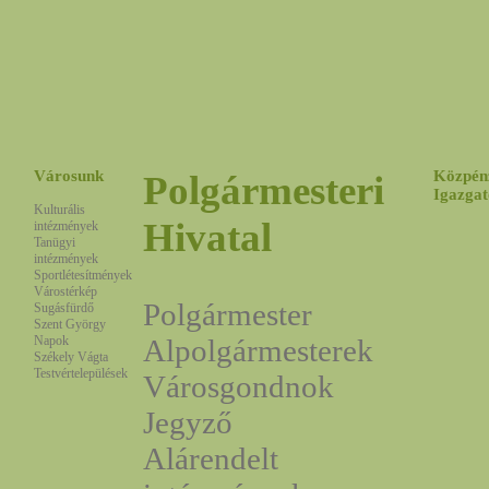
Városunk
Közpén
Polgármesteri
Igazgat
Kulturális
Hivatal
intézmények
Tanügyi
intézmények
Sportlétesítmények
Várostérkép
Polgármester
Sugásfürdő
Szent György
Napok
Alpolgármesterek
Székely Vágta
Testvértelepülések
Városgondnok
Jegyző
Alárendelt