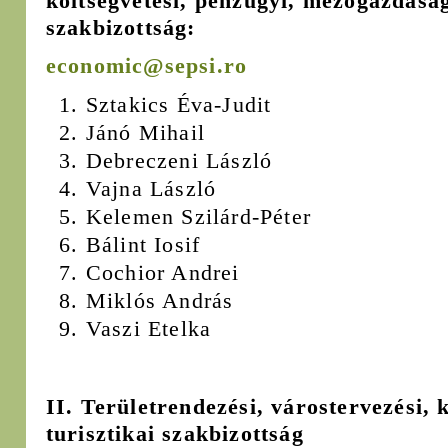
költségvetési, pénzügyi, mezőgazdasági
szakbizottság:
economic@sepsi.ro
Sztakics Éva-Judit
Jánó Mihail
Debreczeni László
Vajna László
Kelemen Szilárd-Péter
Bálint Iosif
Cochior Andrei
Miklós András
Vaszi Etelka
II. Területrendezési, várostervezési,
turisztikai szakbizottság