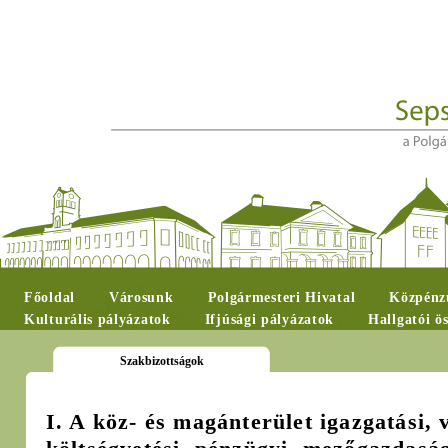
Főoldal
Városunk
Polgármesteri Hivatal
Közpénzü
Kulturális pályázatok
Ifjúsági pályázatok
Hallgatói ö
Szakbizottságok
I. A köz- és magánterület igazgatási, 