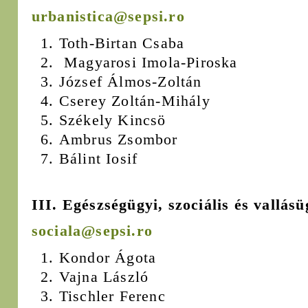
urbanistica@sepsi.ro
Toth-Birtan Csaba
Magyarosi Imola-Piroska
József Álmos-Zoltán
Cserey Zoltán-Mihály
Székely Kincsö
Ambrus Zsombor
Bálint Iosif
III. Egészségügyi, szociális és vallásü
sociala@sepsi.ro
Kondor Ágota
Vajna László
Tischler Ferenc