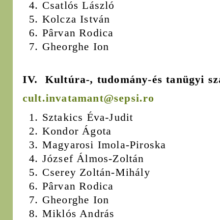
Csatlós László
Kolcza István
Pârvan Rodica
Gheorghe Ion
IV. Kultúra-, tudomány-és tanügyi sz
cult.invatamant@sepsi.ro
Sztakics Éva-Judit
Kondor Ágota
Magyarosi Imola-Piroska
József Álmos-Zoltán
Cserey Zoltán-Mihály
Pârvan Rodica
Gheorghe Ion
Miklós András