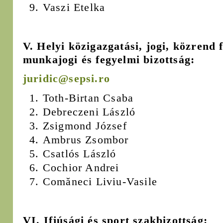
Vaszi Etelka
V. Helyi közigazgatási, jogi, közrend 
munkajogi és fegyelmi bizottság:
juridic@sepsi.ro
Toth-Birtan Csaba
Debreczeni László
Zsigmond József
Ambrus Zsombor
Csatlós László
Cochior Andrei
Comăneci Liviu-Vasile
VI. Ifjúsági és sport szakbizottság: