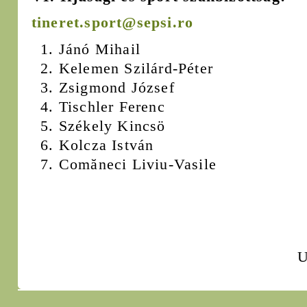
tineret.sport@sepsi.ro
Jánó Mihail
Kelemen Szilárd-Péter
Zsigmond József
Tischler Ferenc
Székely Kincsö
Kolcza István
Comăneci Liviu-Vasile
U