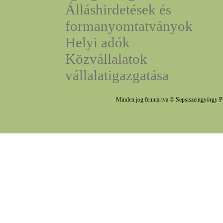
Álláshirdetések és
formanyomtatványok
Helyi adók
Közvállalatok
vállalatigazgatása
Minden jog fenntartva © Sepsiszentgyörgy P