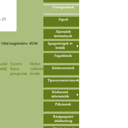
Városgondnok
-06-25
Jegyző
Alárendelt
intézmények
Oldal megjelenítése: 40246
Igazgatóságok és
irodák
Fogadóórák
atói
Gyere
Helyi
Közbeszerzések
ndíj
haza
választási
program
iroda
Típusnyomtatványok
Közhasznú
információk
Pályázatok
Közigazgatási
átláthatóság