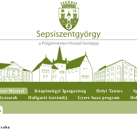
teri Hivatal
Közpénzügyi Igazgatóság
Helyi Tanács
S
ályázatok
Hallgatói ösztöndíj
Gyere haza program
Hel
k
Csaba