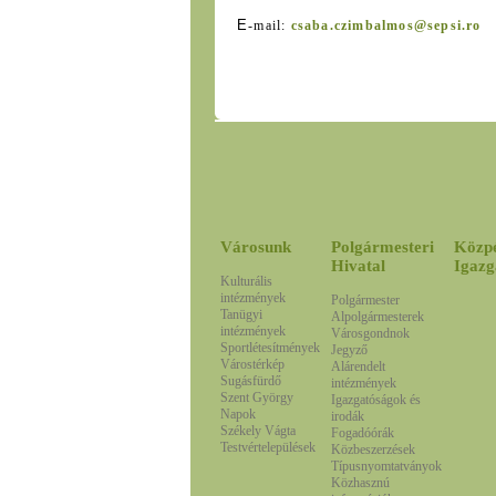
E
-mail:
csaba.czimbalmos@sepsi.ro
Városunk
Polgármesteri
Közp
Hivatal
Igazg
Kulturális
intézmények
Polgármester
Tanügyi
Alpolgármesterek
intézmények
Városgondnok
Sportlétesítmények
Jegyző
Várostérkép
Alárendelt
Sugásfürdő
intézmények
Szent György
Igazgatóságok és
Napok
irodák
Székely Vágta
Fogadóórák
Testvértelepülések
Közbeszerzések
Típusnyomtatványok
Közhasznú