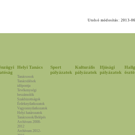
Utolsó módosítás: 2013
énzügyi
Helyi Tanács
Sport
Kulturális
Ifjúsági
Hallg
atóság
pályázatok
pályázatok
pályázatok
ösztö
Tanácsosok
Tanácsülések
időpontja
Tevékenységi
beszámolók
Szakbizottságok
Érdeknyilatkozatok
Vagyonnyilatkozatok
Helyi határozatok
Tanácsosok/Belépés
Archívum 2008-
2012
Archívum 2012-