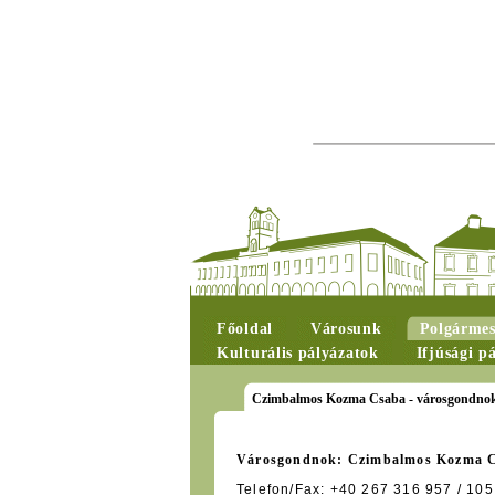
Főoldal
Városunk
Polgármes
Kulturális pályázatok
Ifjúsági p
Czimbalmos Kozma Csaba - városgondno
Városgondnok: Czimbalmos Kozma 
Telefon/Fax: +40 267 316 957 / 105