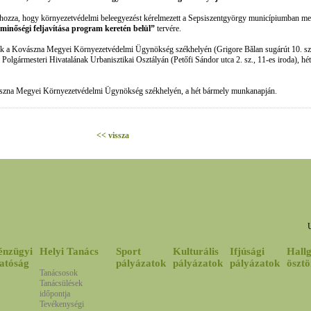
ozza, hogy környezetvédelmi beleegyezést kérelmezett a Sepsiszentgyörgy municípiumban m
 minőségi feljavítása program keretén belül”
tervére.
hatók a Kovászna Megyei Környezetvédelmi Ügynökség székhelyén (Grigore Bălan sugárút 10. sz
olgármesteri Hivatalának Urbanisztikai Osztályán (Petőfi Sándor utca 2. sz., 11-es iroda), hét
ovászna Megyei Környezetvédelmi Ügynökség székhelyén, a hét bármely munkanapján.
<< vissza
énzügyi
Helyi Tanács
Sport
Kulturális
Ifjúsági
Hallg
atóság
pályázatok
pályázatok
pályázatok
ösztö
Tanácsosok
Tanácsülések
időpontja
Tevékenységi