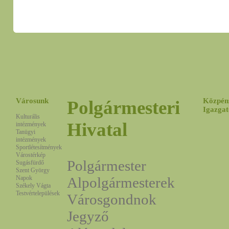
Városunk
Közpén
Polgármesteri
Igazgat
Kulturális
Hivatal
intézmények
Tanügyi
intézmények
Sportlétesítmények
Várostérkép
Polgármester
Sugásfürdő
Szent György
Napok
Alpolgármesterek
Székely Vágta
Testvértelepülések
Városgondnok
Jegyző