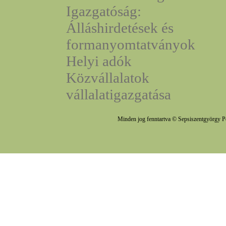
Igazgatóság:
Álláshirdetések és
formanyomtatványok
Helyi adók
Közvállalatok
vállalatigazgatása
Minden jog fenntartva © Sepsiszentgyörgy P