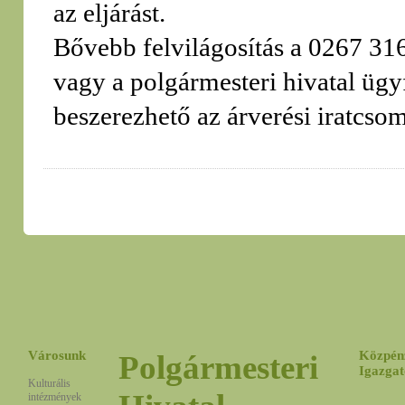
az eljárást.
Bővebb felvilágosítás a 0267 31
vagy a polgármesteri hivatal ügy
beszerezhető az árverési iratcso
Városunk
Közpén
Polgármesteri
Igazgat
Kulturális
intézmények