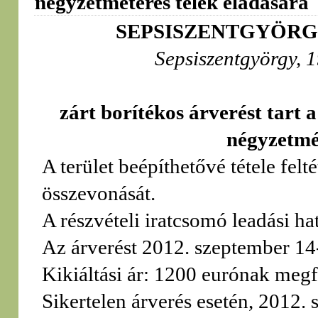
négyzetméteres telek eladására
SEPSISZENTGYÖRG
Sepsiszentgyörgy, 
zárt borítékos árverést tart 
négyzetmét
A terület beépíthetővé tétele fel
összevonását.
A részvételi iratcsomó leadási h
Az árverést 2012. szeptember 14-
Kikiáltási ár: 1200 eurónak megfe
Sikertelen árverés esetén, 2012