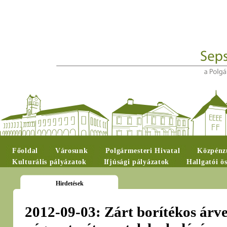
Főoldal
Városunk
Polgármesteri Hivatal
Közpénzü
Kulturális pályázatok
Ifjúsági pályázatok
Hallgatói ö
Hirdetések
2012-09-03: Zárt borítékos árve