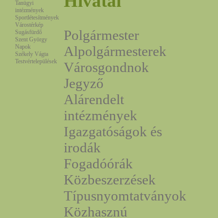
Hivatal
Tanügyi
intézmények
Sportlétesítmények
Várostérkép
Polgármester
Sugásfürdő
Szent György
Napok
Alpolgármesterek
Székely Vágta
Testvértelepülések
Városgondnok
Jegyző
Alárendelt
intézmények
Igazgatóságok és
irodák
Fogadóórák
Közbeszerzések
Típusnyomtatványok
Közhasznú