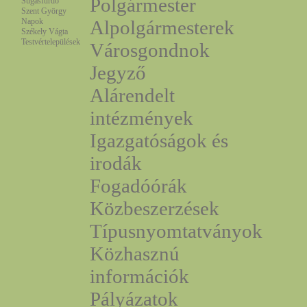
Polgármester
Sugásfürdő
Szent György
Napok
Alpolgármesterek
Székely Vágta
Testvértelepülések
Városgondnok
Jegyző
Alárendelt
intézmények
Igazgatóságok és
irodák
Fogadóórák
Közbeszerzések
Típusnyomtatványok
Közhasznú
információk
Pályázatok