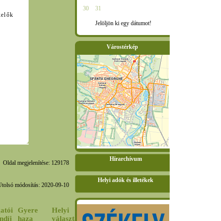
30
31
kelők
Jelöljön ki egy dátumot!
Várostérkép
Hírarchívum
Oldal megjelenítése: 129178
Helyi adók és illetékek
Utolsó módosítás: 2020-09-10
atói
Gyere
Helyi
ndíj
haza
választási