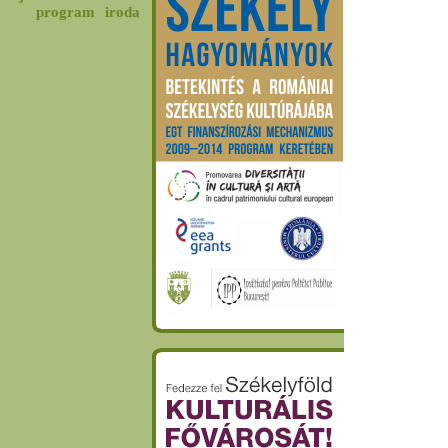
program
iroda