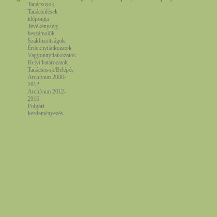
Tanácsosok
Tanácsülések
időpontja
Tevékenységi
beszámolók
Szakbizottságok
Érdeknyilatkozatok
Vagyonnyilatkozatok
Helyi határozatok
Tanácsosok/Belépés
Archívum 2008-
2012
Archívum 2012-
2016
Polgári
kezdeményezés