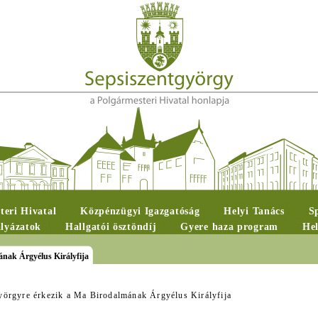
teri Hivatal
Közpénzügyi Igazgatóság
Helyi Tanács
S
ályázatok
Hallgatói ösztöndíj
Gyere haza program
Hel
ának Árgyélus Királyfija
yörgyre érkezik a Ma Birodalmának Árgyélus Királyfija