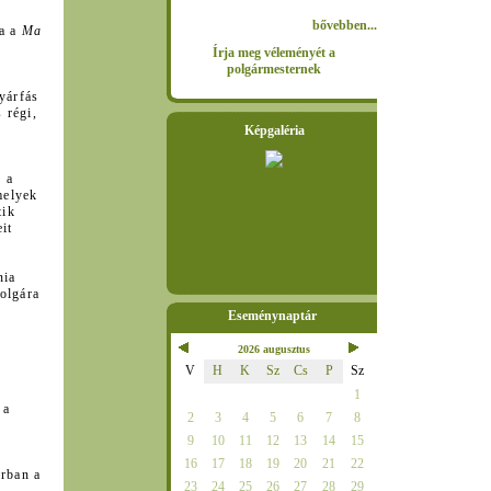
bővebben...
ja a
Ma
Írja meg véleményét a
polgármesternek
yárfás
 régi,
Képgaléria
e a
melyek
tik
it
nia
polgára
Eseménynaptár
2026 augusztus
V
H
K
Sz
Cs
P
Sz
1
 a
2
3
4
5
6
7
8
9
10
11
12
13
14
15
16
17
18
19
20
21
22
orban a
23
24
25
26
27
28
29