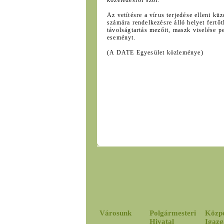
közeledésről szól.
Az vetítésre a vírus terjedése elleni k
számára rendelkezésre álló helyet fertőt
távolságtartás mezőit, maszk viselése p
eseményt.
(A DATE Egyesület közleménye)
Városunk
Polgármesteri
Közp
Hivatal
Igazg