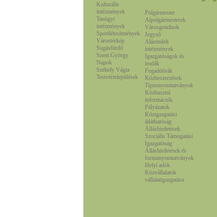
Kulturális
intézmények
Polgármester
Tanügyi
Alpolgármesterek
intézmények
Városgondnok
Sportlétesítmények
Jegyző
Várostérkép
Alárendelt
Sugásfürdő
intézmények
Szent György
Igazgatóságok és
Napok
irodák
Székely Vágta
Fogadóórák
Testvértelepülések
Közbeszerzések
Típusnyomtatványok
Közhasznú
információk
Pályázatok
Közigazgatási
átláthatóság
Álláshirdetések
Szociális Támogatási
Igazgatóság:
Álláshirdetések és
formanyomtatványok
Helyi adók
Közvállalatok
vállalatigazgatása