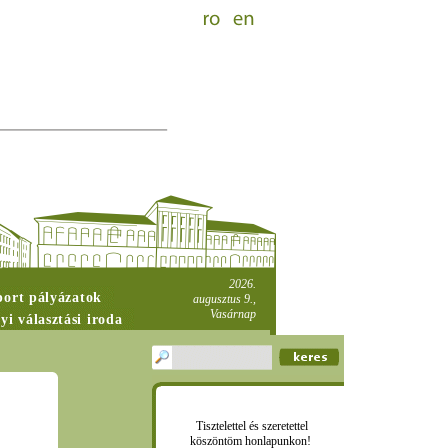
2026.
port pályázatok
augusztus 9.,
Vasárnap
yi választási iroda
Tisztelettel és szeretettel
köszöntöm honlapunkon!