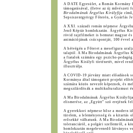
A DATE Egyesület, a Román Kormány Főt
támogatásával, illetve az új művészeti 
Birodalmának Árgyélus Királyfija
című,
Sepsiszentgyörgy Főterén, a Gyárfás Je
A XXI. századi román népmese Árgyélus
Jenő Képtár homlokzatán. Árgyélus Kirá
rövid rajzfilmeket is bemutat magyar és
animációjának csúcspontját, 100 évvel a
A hétvégén a Főteret a mesefigura uralja
talajtól. A Ma Birodalmának Árgyélus K
a fiatalok számára egy pszicho-pedagógia
Árgyélus Királyfi történetét, mivel ren
illusztrálja.
A COVID-19 járvány miatt előadások sora
Kormánya által támogatott projekt előté
számára közös nevezőt képeznek, és me
megszilárdítsák a multikulturalizmust é
A Ma Birodalmának Árgyélus Királyfija 
elismerése, az „Együtt” szó erejének fe
A gyerekkori népmese hőse a modern idő
türelem, a leleményesség és a kitartás 
erősekké válhatunk. A Ma Birodalmának 
toleranciáról, a polgári szellemről, a k
homlokzatán megelevenedő látványos vetí