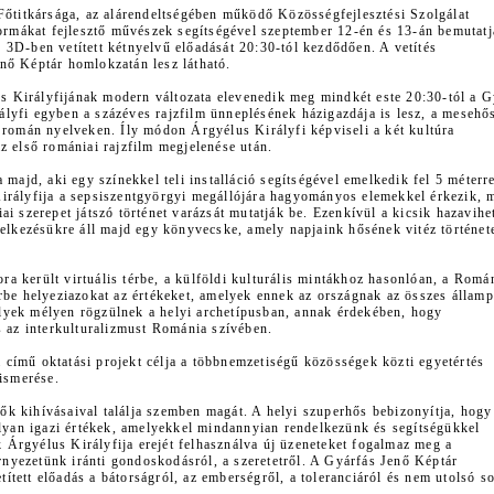
itkársága, az alárendeltségében működő Közösségfejlesztési Szolgálat
formákat fejlesztő művészek segítségével szeptember 12-én és 13-án bemutat
 3D-ben vetített kétnyelvű előadását 20:30-tól kezdődően. A vetítés
nő Képtár homlokzatán lesz látható.
 Királyfijának modern változata elevenedik meg mindkét este 20:30-tól a G
lyfi egyben a százéves rajzfilm ünneplésének házigazdája is lesz, a mesehős
 román nyelveken. Íly módon Árgyélus Királyfi képviseli a két kultúra
z első romániai rajzfilm megjelenése után.
 majd, aki egy színekkel teli installáció segítségével emelkedik fel 5 méterr
irályfija a sepsiszentgyörgyi megállójára hagyományos elemekkel érkezik, 
i szerepet játszó történet varázsát mutatják be. Ezenkívül a kicsik hazavihe
delkezésükre áll majd egy könyvecske, amely napjaink hősének vitéz története
 került virtuális térbe, a külföldi kulturális mintákhoz hasonlóan, a Romá
rbe helyeziazokat az értékeket, amelyek ennek az országnak az összes állam
lyek mélyen rögzülnek a helyi archetípusban, annak érdekében, hogy
s az interkulturalizmust Románia szívében.
című oktatási projekt célja a többnemzetiségű közösségek közti egyetértés
lismerése.
k kihívásaival találja szemben magát. A helyi szuperhős bebizonyítja, hogy
olyan igazi értékek, amelyekkel mindannyian rendelkezünk és segítségükkel
Árgyélus Királyfija erejét felhasználva új üzeneteket fogalmaz meg a
örnyezetünk iránti gondoskodásról, a szeretetről. A Gyárfás Jenő Képtár
tett előadás a bátorságról, az emberségről, a toleranciáról és nem utolsó s