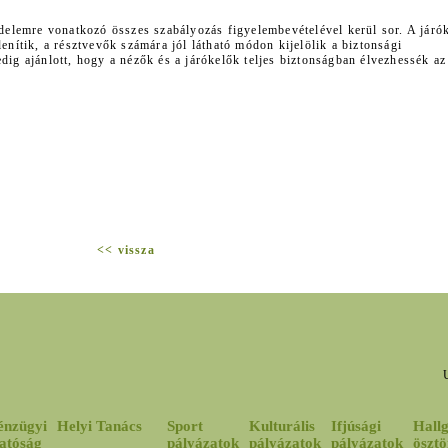
üzdelemre vonatkozó összes szabályozás figyelembevételével kerül sor. A járó
lenítik, a résztvevők számára jól látható módon kijelölik a biztonsági
edig ajánlott, hogy a nézők és a járókelők teljes biztonságban élvezhessék az
<< vissza
énzügyi
Helyi Tanács
Sport
Kulturális
Ifjúsági
Hallg
atóság
pályázatok
pályázatok
pályázatok
ösztö